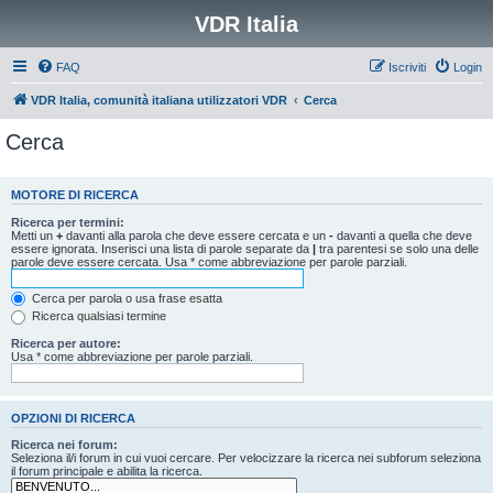
VDR Italia
FAQ
Iscriviti
Login
VDR Italia, comunità italiana utilizzatori VDR
Cerca
Cerca
MOTORE DI RICERCA
Ricerca per termini:
Metti un
+
davanti alla parola che deve essere cercata e un
-
davanti a quella che deve
essere ignorata. Inserisci una lista di parole separate da
|
tra parentesi se solo una delle
parole deve essere cercata. Usa * come abbreviazione per parole parziali.
Cerca per parola o usa frase esatta
Ricerca qualsiasi termine
Ricerca per autore:
Usa * come abbreviazione per parole parziali.
OPZIONI DI RICERCA
Ricerca nei forum:
Seleziona il/i forum in cui vuoi cercare. Per velocizzare la ricerca nei subforum seleziona
il forum principale e abilita la ricerca.