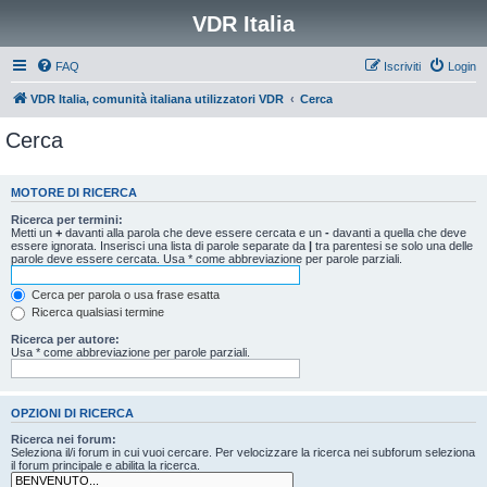
VDR Italia
FAQ
Iscriviti
Login
VDR Italia, comunità italiana utilizzatori VDR
Cerca
Cerca
MOTORE DI RICERCA
Ricerca per termini:
Metti un
+
davanti alla parola che deve essere cercata e un
-
davanti a quella che deve
essere ignorata. Inserisci una lista di parole separate da
|
tra parentesi se solo una delle
parole deve essere cercata. Usa * come abbreviazione per parole parziali.
Cerca per parola o usa frase esatta
Ricerca qualsiasi termine
Ricerca per autore:
Usa * come abbreviazione per parole parziali.
OPZIONI DI RICERCA
Ricerca nei forum:
Seleziona il/i forum in cui vuoi cercare. Per velocizzare la ricerca nei subforum seleziona
il forum principale e abilita la ricerca.