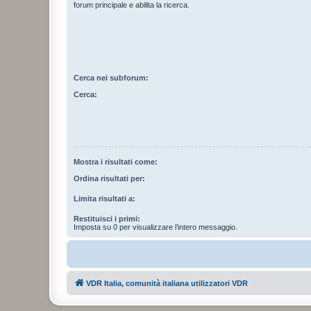
forum principale e abilita la ricerca.
Cerca nei subforum:
Cerca:
Mostra i risultati come:
Ordina risultati per:
Limita risultati a:
Restituisci i primi:
Imposta su 0 per visualizzare l’intero messaggio.
VDR Italia, comunità italiana utilizzatori VDR