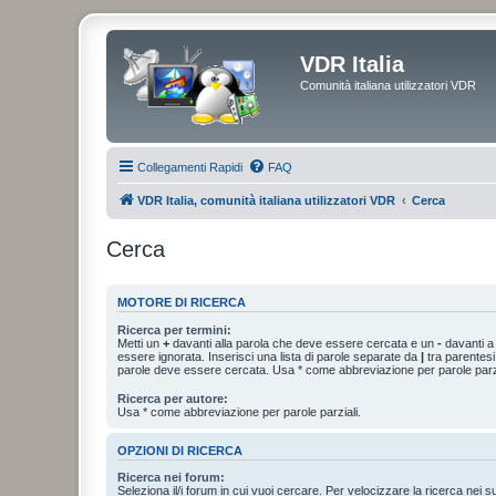
VDR Italia
Comunità italiana utilizzatori VDR
Collegamenti Rapidi
FAQ
VDR Italia, comunità italiana utilizzatori VDR
Cerca
Cerca
MOTORE DI RICERCA
Ricerca per termini:
Metti un
+
davanti alla parola che deve essere cercata e un
-
davanti a
essere ignorata. Inserisci una lista di parole separate da
|
tra parentesi
parole deve essere cercata. Usa * come abbreviazione per parole parzi
Ricerca per autore:
Usa * come abbreviazione per parole parziali.
OPZIONI DI RICERCA
Ricerca nei forum:
Seleziona il/i forum in cui vuoi cercare. Per velocizzare la ricerca nei s