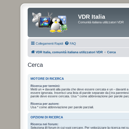
VDR Italia
Comunità italiana utilizzatori VDR
Collegamenti Rapidi
FAQ
VDR Italia, comunità italiana utilizzatori VDR
Cerca
Cerca
MOTORE DI RICERCA
Ricerca per termini:
Metti un
+
davanti alla parola che deve essere cercata e un
-
davanti a
essere ignorata. Inserisci una lista di parole separate da
|
tra parentesi
parole deve essere cercata. Usa * come abbreviazione per parole parzi
Ricerca per autore:
Usa * come abbreviazione per parole parziali.
OPZIONI DI RICERCA
Ricerca nei forum:
Seleziona il/i forum in cui vuoi cercare. Per velocizzare la ricerca nei s