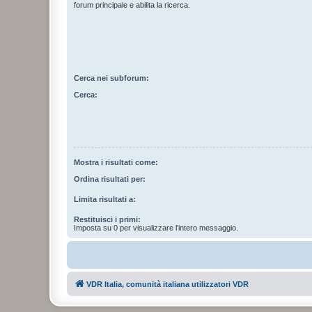
forum principale e abilita la ricerca.
Cerca nei subforum:
Cerca:
Mostra i risultati come:
Ordina risultati per:
Limita risultati a:
Restituisci i primi:
Imposta su 0 per visualizzare l’intero messaggio.
VDR Italia, comunità italiana utilizzatori VDR