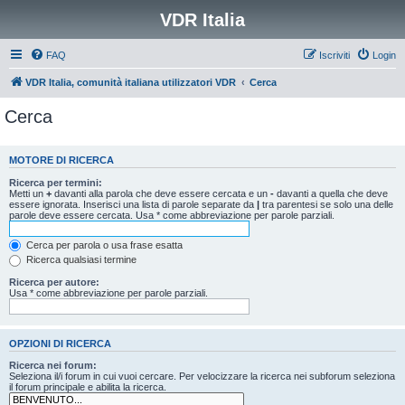
VDR Italia
FAQ
Iscriviti
Login
VDR Italia, comunità italiana utilizzatori VDR
Cerca
Cerca
MOTORE DI RICERCA
Ricerca per termini:
Metti un
+
davanti alla parola che deve essere cercata e un
-
davanti a quella che deve
essere ignorata. Inserisci una lista di parole separate da
|
tra parentesi se solo una delle
parole deve essere cercata. Usa * come abbreviazione per parole parziali.
Cerca per parola o usa frase esatta
Ricerca qualsiasi termine
Ricerca per autore:
Usa * come abbreviazione per parole parziali.
OPZIONI DI RICERCA
Ricerca nei forum:
Seleziona il/i forum in cui vuoi cercare. Per velocizzare la ricerca nei subforum seleziona
il forum principale e abilita la ricerca.