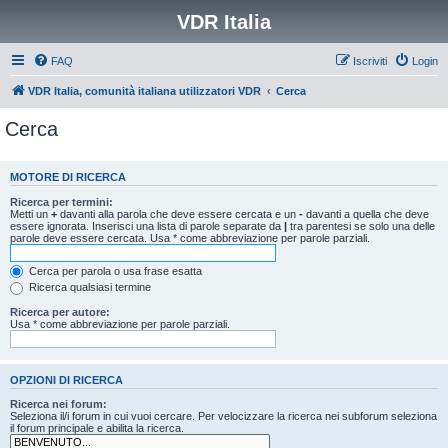
VDR Italia
FAQ
Iscriviti
Login
VDR Italia, comunità italiana utilizzatori VDR
Cerca
Cerca
MOTORE DI RICERCA
Ricerca per termini:
Metti un
+
davanti alla parola che deve essere cercata e un
-
davanti a quella che deve
essere ignorata. Inserisci una lista di parole separate da
|
tra parentesi se solo una delle
parole deve essere cercata. Usa * come abbreviazione per parole parziali.
Cerca per parola o usa frase esatta
Ricerca qualsiasi termine
Ricerca per autore:
Usa * come abbreviazione per parole parziali.
OPZIONI DI RICERCA
Ricerca nei forum:
Seleziona il/i forum in cui vuoi cercare. Per velocizzare la ricerca nei subforum seleziona
il forum principale e abilita la ricerca.