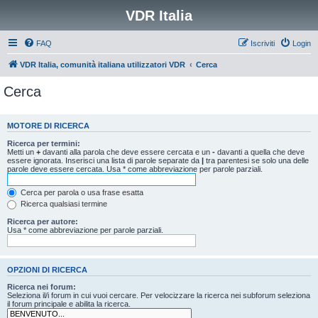
VDR Italia
FAQ
Iscriviti
Login
VDR Italia, comunità italiana utilizzatori VDR
Cerca
Cerca
MOTORE DI RICERCA
Ricerca per termini:
Metti un
+
davanti alla parola che deve essere cercata e un
-
davanti a quella che deve
essere ignorata. Inserisci una lista di parole separate da
|
tra parentesi se solo una delle
parole deve essere cercata. Usa * come abbreviazione per parole parziali.
Cerca per parola o usa frase esatta
Ricerca qualsiasi termine
Ricerca per autore:
Usa * come abbreviazione per parole parziali.
OPZIONI DI RICERCA
Ricerca nei forum:
Seleziona il/i forum in cui vuoi cercare. Per velocizzare la ricerca nei subforum seleziona
il forum principale e abilita la ricerca.