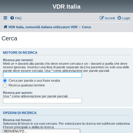
VDR Italia
FAQ
Iscriviti
Login
VDR Italia, comunità italiana utilizzatori VDR
Cerca
Cerca
MOTORE DI RICERCA
Ricerca per termini:
Metti un
+
davanti alla parola che deve essere cercata e un
-
davanti a quella che deve
essere ignorata. Inserisci una lista di parole separate da
|
tra parentesi se solo una delle
parole deve essere cercata. Usa * come abbreviazione per parole parziali.
Cerca per parola o usa frase esatta
Ricerca qualsiasi termine
Ricerca per autore:
Usa * come abbreviazione per parole parziali.
OPZIONI DI RICERCA
Ricerca nei forum:
Seleziona il/i forum in cui vuoi cercare. Per velocizzare la ricerca nei subforum seleziona
il forum principale e abilita la ricerca.