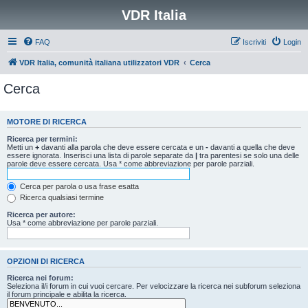
VDR Italia
FAQ
Iscriviti
Login
VDR Italia, comunità italiana utilizzatori VDR
Cerca
Cerca
MOTORE DI RICERCA
Ricerca per termini:
Metti un
+
davanti alla parola che deve essere cercata e un
-
davanti a quella che deve
essere ignorata. Inserisci una lista di parole separate da
|
tra parentesi se solo una delle
parole deve essere cercata. Usa * come abbreviazione per parole parziali.
Cerca per parola o usa frase esatta
Ricerca qualsiasi termine
Ricerca per autore:
Usa * come abbreviazione per parole parziali.
OPZIONI DI RICERCA
Ricerca nei forum:
Seleziona il/i forum in cui vuoi cercare. Per velocizzare la ricerca nei subforum seleziona
il forum principale e abilita la ricerca.