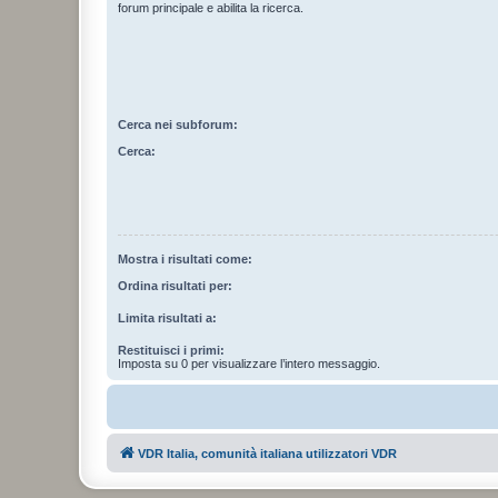
forum principale e abilita la ricerca.
Cerca nei subforum:
Cerca:
Mostra i risultati come:
Ordina risultati per:
Limita risultati a:
Restituisci i primi:
Imposta su 0 per visualizzare l’intero messaggio.
VDR Italia, comunità italiana utilizzatori VDR