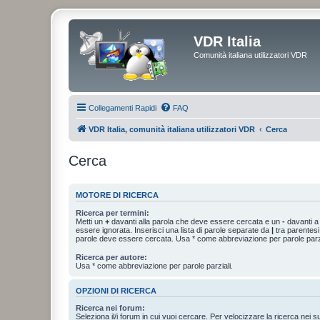
VDR Italia
Comunità italiana utilizzatori VDR
Collegamenti Rapidi
FAQ
VDR Italia, comunità italiana utilizzatori VDR
Cerca
Cerca
MOTORE DI RICERCA
Ricerca per termini:
Metti un
+
davanti alla parola che deve essere cercata e un
-
davanti a
essere ignorata. Inserisci una lista di parole separate da
|
tra parentesi
parole deve essere cercata. Usa * come abbreviazione per parole parzi
Ricerca per autore:
Usa * come abbreviazione per parole parziali.
OPZIONI DI RICERCA
Ricerca nei forum:
Seleziona il/i forum in cui vuoi cercare. Per velocizzare la ricerca nei s