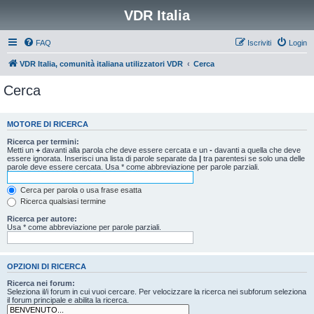
VDR Italia
FAQ
Iscriviti
Login
VDR Italia, comunità italiana utilizzatori VDR
Cerca
Cerca
MOTORE DI RICERCA
Ricerca per termini:
Metti un
+
davanti alla parola che deve essere cercata e un
-
davanti a quella che deve
essere ignorata. Inserisci una lista di parole separate da
|
tra parentesi se solo una delle
parole deve essere cercata. Usa * come abbreviazione per parole parziali.
Cerca per parola o usa frase esatta
Ricerca qualsiasi termine
Ricerca per autore:
Usa * come abbreviazione per parole parziali.
OPZIONI DI RICERCA
Ricerca nei forum:
Seleziona il/i forum in cui vuoi cercare. Per velocizzare la ricerca nei subforum seleziona
il forum principale e abilita la ricerca.