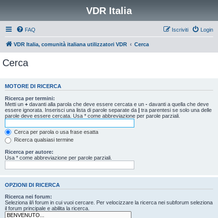
VDR Italia
FAQ
Iscriviti
Login
VDR Italia, comunità italiana utilizzatori VDR
Cerca
Cerca
MOTORE DI RICERCA
Ricerca per termini:
Metti un
+
davanti alla parola che deve essere cercata e un
-
davanti a quella che deve
essere ignorata. Inserisci una lista di parole separate da
|
tra parentesi se solo una delle
parole deve essere cercata. Usa * come abbreviazione per parole parziali.
Cerca per parola o usa frase esatta
Ricerca qualsiasi termine
Ricerca per autore:
Usa * come abbreviazione per parole parziali.
OPZIONI DI RICERCA
Ricerca nei forum:
Seleziona il/i forum in cui vuoi cercare. Per velocizzare la ricerca nei subforum seleziona
il forum principale e abilita la ricerca.