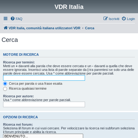
VDR Italia
FAQ
Iscriviti
Login
VDR Italia, comunità italiana utilizzatori VDR
Cerca
Cerca
MOTORE DI RICERCA
Ricerca per termini:
Metti un
+
davanti alla parola che deve essere cercata e un
-
davanti a quella che deve
essere ignorata. Inserisci una lista di parole separate da
|
tra parentesi se solo una delle
parole deve essere cercata. Usa * come abbreviazione per parole parziali.
Cerca per parola o usa frase esatta
Ricerca qualsiasi termine
Ricerca per autore:
Usa * come abbreviazione per parole parziali.
OPZIONI DI RICERCA
Ricerca nei forum:
Seleziona il/i forum in cui vuoi cercare. Per velocizzare la ricerca nei subforum seleziona
il forum principale e abilita la ricerca.