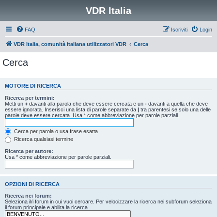
VDR Italia
FAQ
Iscriviti
Login
VDR Italia, comunità italiana utilizzatori VDR
Cerca
Cerca
MOTORE DI RICERCA
Ricerca per termini:
Metti un
+
davanti alla parola che deve essere cercata e un
-
davanti a quella che deve
essere ignorata. Inserisci una lista di parole separate da
|
tra parentesi se solo una delle
parole deve essere cercata. Usa * come abbreviazione per parole parziali.
Cerca per parola o usa frase esatta
Ricerca qualsiasi termine
Ricerca per autore:
Usa * come abbreviazione per parole parziali.
OPZIONI DI RICERCA
Ricerca nei forum:
Seleziona il/i forum in cui vuoi cercare. Per velocizzare la ricerca nei subforum seleziona
il forum principale e abilita la ricerca.