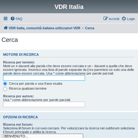
VDR Italia
FAQ
Iscriviti
Login
VDR Italia, comunità italiana utilizzatori VDR
Cerca
Cerca
MOTORE DI RICERCA
Ricerca per termini:
Metti un
+
davanti alla parola che deve essere cercata e un
-
davanti a quella che deve
essere ignorata. Inserisci una lista di parole separate da
|
tra parentesi se solo una delle
parole deve essere cercata. Usa * come abbreviazione per parole parziali.
Cerca per parola o usa frase esatta
Ricerca qualsiasi termine
Ricerca per autore:
Usa * come abbreviazione per parole parziali.
OPZIONI DI RICERCA
Ricerca nei forum:
Seleziona il/i forum in cui vuoi cercare. Per velocizzare la ricerca nei subforum seleziona
il forum principale e abilita la ricerca.