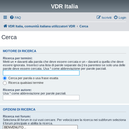
VDR Italia
FAQ
Iscriviti
Login
VDR Italia, comunità italiana utilizzatori VDR
Cerca
Cerca
MOTORE DI RICERCA
Ricerca per termini:
Metti un
+
davanti alla parola che deve essere cercata e un
-
davanti a quella che deve
essere ignorata. Inserisci una lista di parole separate da
|
tra parentesi se solo una delle
parole deve essere cercata. Usa * come abbreviazione per parole parziali.
Cerca per parola o usa frase esatta
Ricerca qualsiasi termine
Ricerca per autore:
Usa * come abbreviazione per parole parziali.
OPZIONI DI RICERCA
Ricerca nei forum:
Seleziona il/i forum in cui vuoi cercare. Per velocizzare la ricerca nei subforum seleziona
il forum principale e abilita la ricerca.