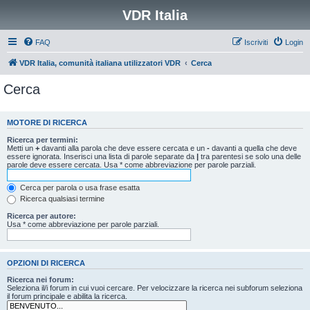
VDR Italia
FAQ
Iscriviti
Login
VDR Italia, comunità italiana utilizzatori VDR
Cerca
Cerca
MOTORE DI RICERCA
Ricerca per termini:
Metti un
+
davanti alla parola che deve essere cercata e un
-
davanti a quella che deve
essere ignorata. Inserisci una lista di parole separate da
|
tra parentesi se solo una delle
parole deve essere cercata. Usa * come abbreviazione per parole parziali.
Cerca per parola o usa frase esatta
Ricerca qualsiasi termine
Ricerca per autore:
Usa * come abbreviazione per parole parziali.
OPZIONI DI RICERCA
Ricerca nei forum:
Seleziona il/i forum in cui vuoi cercare. Per velocizzare la ricerca nei subforum seleziona
il forum principale e abilita la ricerca.