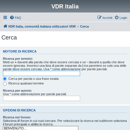
VDR Italia
FAQ
Iscriviti
Login
VDR Italia, comunità italiana utilizzatori VDR
Cerca
Cerca
MOTORE DI RICERCA
Ricerca per termini:
Metti un
+
davanti alla parola che deve essere cercata e un
-
davanti a quella che deve
essere ignorata. Inserisci una lista di parole separate da
|
tra parentesi se solo una delle
parole deve essere cercata. Usa * come abbreviazione per parole parziali.
Cerca per parola o usa frase esatta
Ricerca qualsiasi termine
Ricerca per autore:
Usa * come abbreviazione per parole parziali.
OPZIONI DI RICERCA
Ricerca nei forum:
Seleziona il/i forum in cui vuoi cercare. Per velocizzare la ricerca nei subforum seleziona
il forum principale e abilita la ricerca.