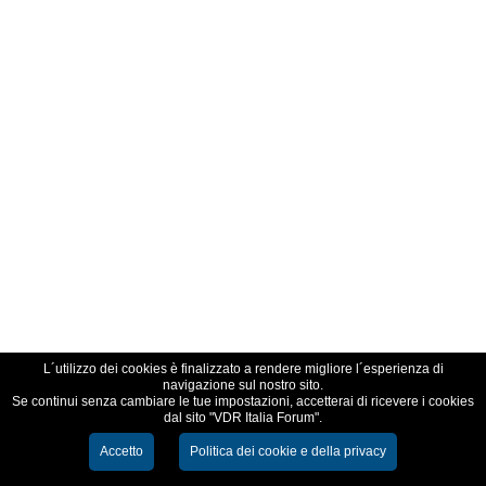
L´utilizzo dei cookies è finalizzato a rendere migliore l´esperienza di
navigazione sul nostro sito.
Se continui senza cambiare le tue impostazioni, accetterai di ricevere i cookies
dal sito "VDR Italia Forum".
Accetto
Politica dei cookie e della privacy