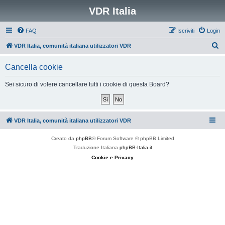
VDR Italia
FAQ
Iscriviti
Login
C
VDR Italia, comunità italiana utilizzatori VDR
e
Cancella cookie
r
c
Sei sicuro di volere cancellare tutti i cookie di questa Board?
a
VDR Italia, comunità italiana utilizzatori VDR
Creato da
phpBB
® Forum Software © phpBB Limited
Traduzione Italiana
phpBB-Italia.it
Cookie e Privacy