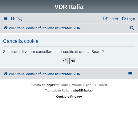
VDR Italia
FAQ
Iscriviti
Login
C
VDR Italia, comunità italiana utilizzatori VDR
e
Cancella cookie
r
c
Sei sicuro di volere cancellare tutti i cookie di questa Board?
a
VDR Italia, comunità italiana utilizzatori VDR
Creato da
phpBB
® Forum Software © phpBB Limited
Traduzione Italiana
phpBB-Italia.it
Cookie e Privacy