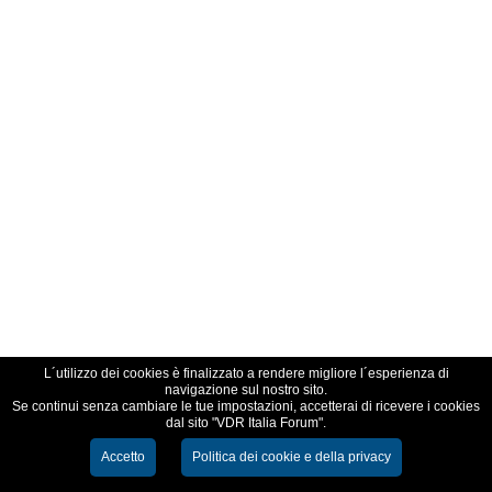
L´utilizzo dei cookies è finalizzato a rendere migliore l´esperienza di
navigazione sul nostro sito.
Se continui senza cambiare le tue impostazioni, accetterai di ricevere i cookies
dal sito "VDR Italia Forum".
Accetto
Politica dei cookie e della privacy