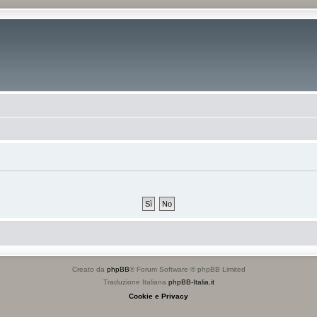
Creato da
phpBB
® Forum Software © phpBB Limited
Traduzione Italiana
phpBB-Italia.it
Cookie e Privacy