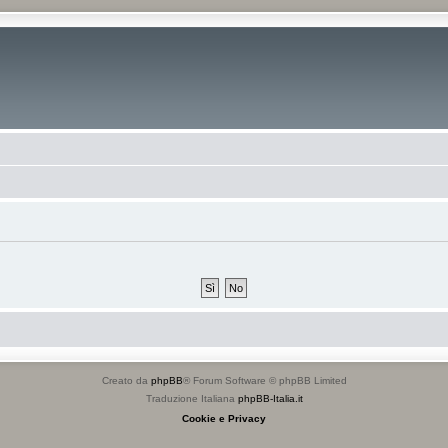
Creato da
phpBB
® Forum Software © phpBB Limited
Traduzione Italiana
phpBB-Italia.it
Cookie e Privacy