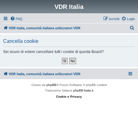
VDR Italia
FAQ
Iscriviti
Login
C
VDR Italia, comunità italiana utilizzatori VDR
e
Cancella cookie
r
c
Sei sicuro di volere cancellare tutti i cookie di questa Board?
a
VDR Italia, comunità italiana utilizzatori VDR
Creato da
phpBB
® Forum Software © phpBB Limited
Traduzione Italiana
phpBB-Italia.it
Cookie e Privacy