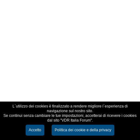
L´utilizzo dei cookies è finalizzato a rendere migliore l´esperienza di
navigazione sul nostro sito.
Se continui senza cambiare le tue impostazioni, accetterai di ricevere i cookies
dal sito "VDR Italia Forum".
Accetto
Politica dei cookie e della privacy