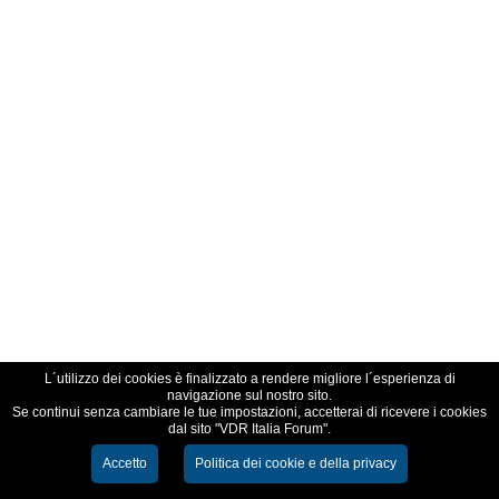
L´utilizzo dei cookies è finalizzato a rendere migliore l´esperienza di
navigazione sul nostro sito.
Se continui senza cambiare le tue impostazioni, accetterai di ricevere i cookies
dal sito "VDR Italia Forum".
Accetto
Politica dei cookie e della privacy