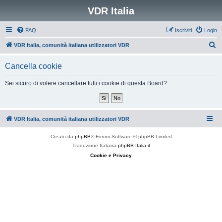
VDR Italia
FAQ
Iscriviti
Login
C
VDR Italia, comunità italiana utilizzatori VDR
e
Cancella cookie
r
c
Sei sicuro di volere cancellare tutti i cookie di questa Board?
a
VDR Italia, comunità italiana utilizzatori VDR
Creato da
phpBB
® Forum Software © phpBB Limited
Traduzione Italiana
phpBB-Italia.it
Cookie e Privacy