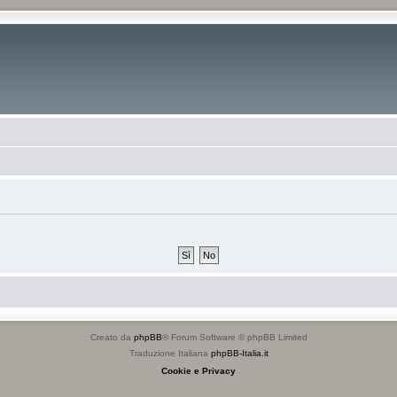
Creato da
phpBB
® Forum Software © phpBB Limited
Traduzione Italiana
phpBB-Italia.it
Cookie e Privacy