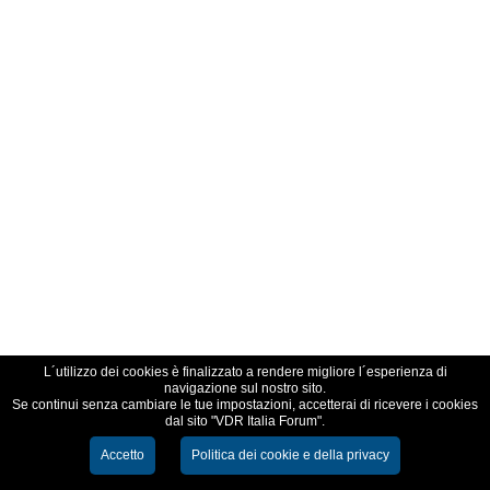
L´utilizzo dei cookies è finalizzato a rendere migliore l´esperienza di
navigazione sul nostro sito.
Se continui senza cambiare le tue impostazioni, accetterai di ricevere i cookies
dal sito "VDR Italia Forum".
Accetto
Politica dei cookie e della privacy