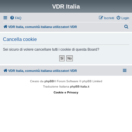
VDR Italia
FAQ
Iscriviti
Login
C
VDR Italia, comunità italiana utilizzatori VDR
e
Cancella cookie
r
c
Sei sicuro di volere cancellare tutti i cookie di questa Board?
a
VDR Italia, comunità italiana utilizzatori VDR
Creato da
phpBB
® Forum Software © phpBB Limited
Traduzione Italiana
phpBB-Italia.it
Cookie e Privacy