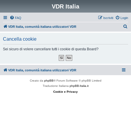
VDR Italia
FAQ
Iscriviti
Login
C
VDR Italia, comunità italiana utilizzatori VDR
e
Cancella cookie
r
c
Sei sicuro di volere cancellare tutti i cookie di questa Board?
a
VDR Italia, comunità italiana utilizzatori VDR
Creato da
phpBB
® Forum Software © phpBB Limited
Traduzione Italiana
phpBB-Italia.it
Cookie e Privacy