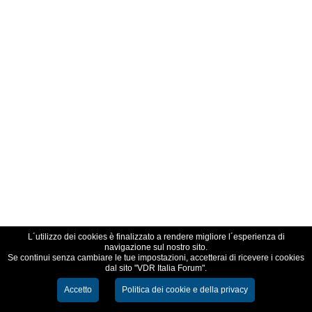
L´utilizzo dei cookies è finalizzato a rendere migliore l´esperienza di
navigazione sul nostro sito.
Se continui senza cambiare le tue impostazioni, accetterai di ricevere i cookies
dal sito "VDR Italia Forum".
Accetto
Politica dei cookie e della privacy