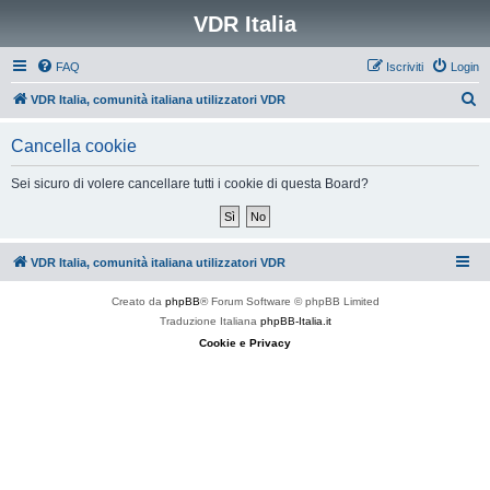
VDR Italia
FAQ
Iscriviti
Login
C
VDR Italia, comunità italiana utilizzatori VDR
e
Cancella cookie
r
c
Sei sicuro di volere cancellare tutti i cookie di questa Board?
a
VDR Italia, comunità italiana utilizzatori VDR
Creato da
phpBB
® Forum Software © phpBB Limited
Traduzione Italiana
phpBB-Italia.it
Cookie e Privacy