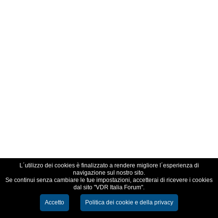
L´utilizzo dei cookies è finalizzato a rendere migliore l´esperienza di
navigazione sul nostro sito.
Se continui senza cambiare le tue impostazioni, accetterai di ricevere i cookies
dal sito "VDR Italia Forum".
Accetto
Politica dei cookie e della privacy