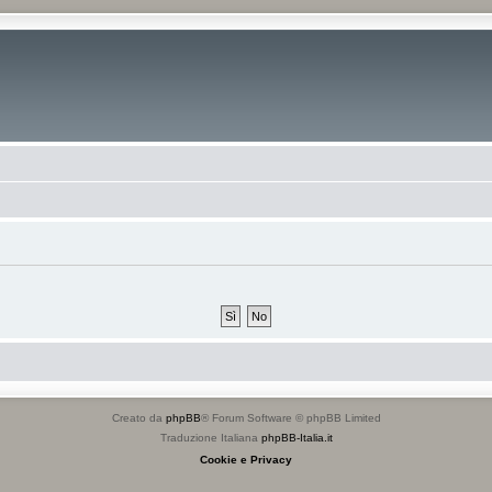
Creato da
phpBB
® Forum Software © phpBB Limited
Traduzione Italiana
phpBB-Italia.it
Cookie e Privacy