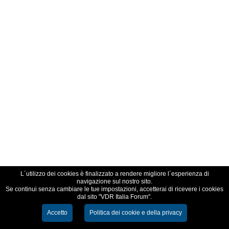
L´utilizzo dei cookies è finalizzato a rendere migliore l´esperienza di
navigazione sul nostro sito.
Se continui senza cambiare le tue impostazioni, accetterai di ricevere i cookies
dal sito "VDR Italia Forum".
Accetto
Politica dei cookie e della privacy