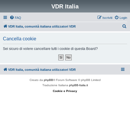
VDR Italia
FAQ
Iscriviti
Login
C
VDR Italia, comunità italiana utilizzatori VDR
e
Cancella cookie
r
c
Sei sicuro di volere cancellare tutti i cookie di questa Board?
a
VDR Italia, comunità italiana utilizzatori VDR
Creato da
phpBB
® Forum Software © phpBB Limited
Traduzione Italiana
phpBB-Italia.it
Cookie e Privacy