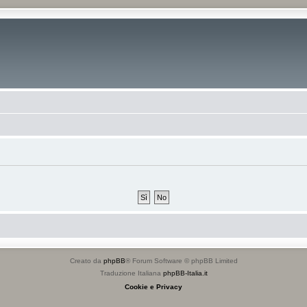
Creato da
phpBB
® Forum Software © phpBB Limited
Traduzione Italiana
phpBB-Italia.it
Cookie e Privacy