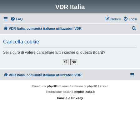
VDR Italia
FAQ
Iscriviti
Login
C
VDR Italia, comunità italiana utilizzatori VDR
e
Cancella cookie
r
c
Sei sicuro di volere cancellare tutti i cookie di questa Board?
a
VDR Italia, comunità italiana utilizzatori VDR
Creato da
phpBB
® Forum Software © phpBB Limited
Traduzione Italiana
phpBB-Italia.it
Cookie e Privacy