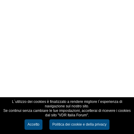
L´utilizzo dei cookies è finalizzato a rendere migliore l´esperienza di
navigazione sul nostro sito.
Se continui senza cambiare le tue impostazioni, accetterai di ricevere i cookies
dal sito "VDR Italia Forum".
Accetto
Politica dei cookie e della privacy