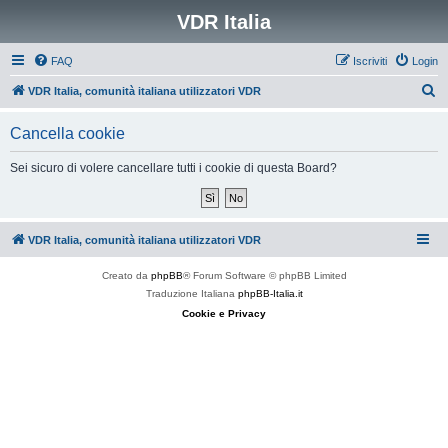
VDR Italia
FAQ
Iscriviti
Login
C
VDR Italia, comunità italiana utilizzatori VDR
e
Cancella cookie
r
c
Sei sicuro di volere cancellare tutti i cookie di questa Board?
a
VDR Italia, comunità italiana utilizzatori VDR
Creato da
phpBB
® Forum Software © phpBB Limited
Traduzione Italiana
phpBB-Italia.it
Cookie e Privacy