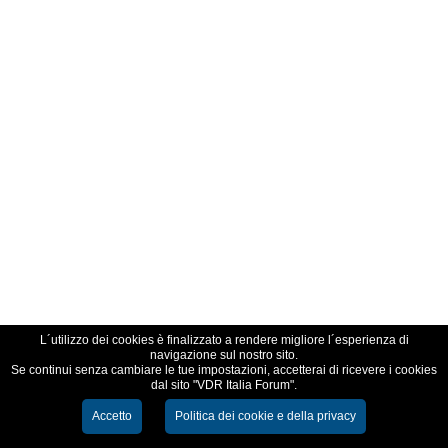
L´utilizzo dei cookies è finalizzato a rendere migliore l´esperienza di
navigazione sul nostro sito.
Se continui senza cambiare le tue impostazioni, accetterai di ricevere i cookies
dal sito "VDR Italia Forum".
Accetto
Politica dei cookie e della privacy