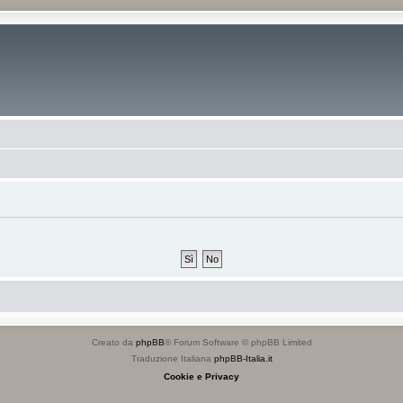
Creato da
phpBB
® Forum Software © phpBB Limited
Traduzione Italiana
phpBB-Italia.it
Cookie e Privacy