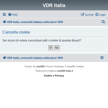
VDR Italia
FAQ
Iscriviti
Login
C
VDR Italia, comunità italiana utilizzatori VDR
e
Cancella cookie
r
c
Sei sicuro di volere cancellare tutti i cookie di questa Board?
a
VDR Italia, comunità italiana utilizzatori VDR
Creato da
phpBB
® Forum Software © phpBB Limited
Traduzione Italiana
phpBB-Italia.it
Cookie e Privacy