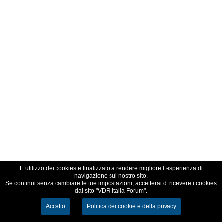
L´utilizzo dei cookies è finalizzato a rendere migliore l´esperienza di
navigazione sul nostro sito.
Se continui senza cambiare le tue impostazioni, accetterai di ricevere i cookies
dal sito "VDR Italia Forum".
Accetto
Politica dei cookie e della privacy