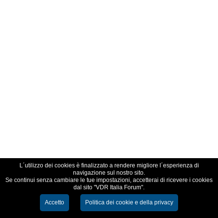
L´utilizzo dei cookies è finalizzato a rendere migliore l´esperienza di
navigazione sul nostro sito.
Se continui senza cambiare le tue impostazioni, accetterai di ricevere i cookies
dal sito "VDR Italia Forum".
Accetto
Politica dei cookie e della privacy