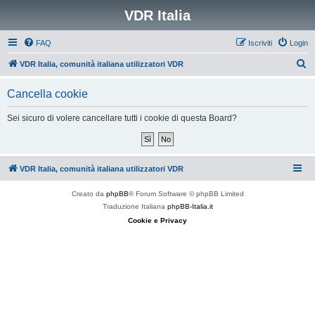
VDR Italia
FAQ
Iscriviti
Login
C
VDR Italia, comunità italiana utilizzatori VDR
e
Cancella cookie
r
c
Sei sicuro di volere cancellare tutti i cookie di questa Board?
a
VDR Italia, comunità italiana utilizzatori VDR
Creato da
phpBB
® Forum Software © phpBB Limited
Traduzione Italiana
phpBB-Italia.it
Cookie e Privacy