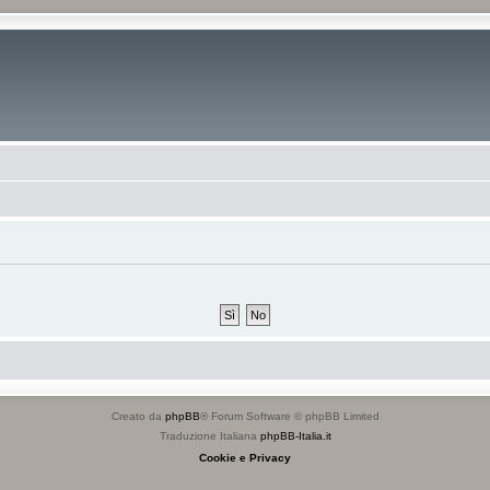
Creato da
phpBB
® Forum Software © phpBB Limited
Traduzione Italiana
phpBB-Italia.it
Cookie e Privacy