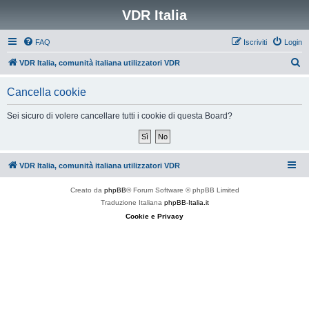
VDR Italia
FAQ
Iscriviti
Login
C
VDR Italia, comunità italiana utilizzatori VDR
e
Cancella cookie
r
c
Sei sicuro di volere cancellare tutti i cookie di questa Board?
a
VDR Italia, comunità italiana utilizzatori VDR
Creato da
phpBB
® Forum Software © phpBB Limited
Traduzione Italiana
phpBB-Italia.it
Cookie e Privacy