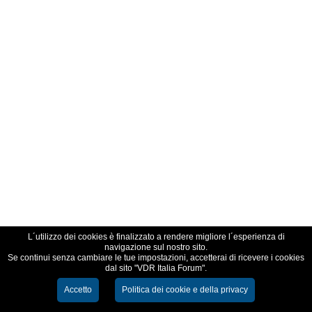
L´utilizzo dei cookies è finalizzato a rendere migliore l´esperienza di
navigazione sul nostro sito.
Se continui senza cambiare le tue impostazioni, accetterai di ricevere i cookies
dal sito "VDR Italia Forum".
Accetto
Politica dei cookie e della privacy