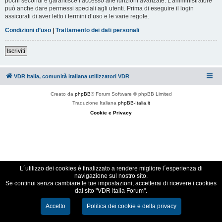
pochi secondi e garantisce l’accesso alle funzioni avanzate. L’amministratore
può anche dare permessi speciali agli utenti. Prima di eseguire il login
assicurati di aver letto i termini d’uso e le varie regole.
Condizioni d’uso
|
Trattamento dei dati personali
Iscriviti
VDR Italia, comunità italiana utilizzatori VDR
Creato da
phpBB
® Forum Software © phpBB Limited
Traduzione Italiana
phpBB-Italia.it
Cookie e Privacy
L´utilizzo dei cookies è finalizzato a rendere migliore l´esperienza di
navigazione sul nostro sito.
Se continui senza cambiare le tue impostazioni, accetterai di ricevere i cookies
dal sito "VDR Italia Forum".
Accetto
Politica dei cookie e della privacy