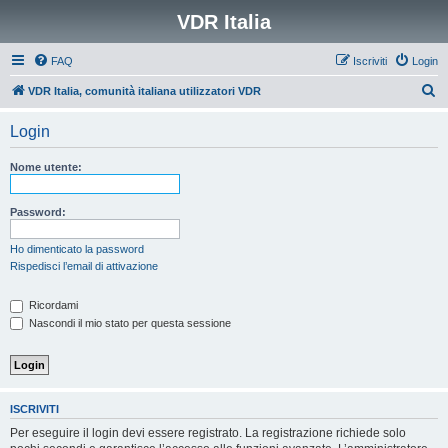
VDR Italia
FAQ
Iscriviti
Login
C
VDR Italia, comunità italiana utilizzatori VDR
e
Login
r
c
Nome utente:
a
Password:
Ho dimenticato la password
Rispedisci l’email di attivazione
Ricordami
Nascondi il mio stato per questa sessione
ISCRIVITI
Per eseguire il login devi essere registrato. La registrazione richiede solo