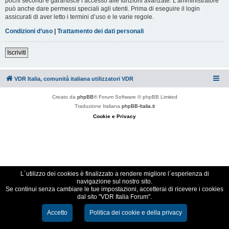
pochi secondi e garantisce l’accesso alle funzioni avanzate. L’amministratore
può anche dare permessi speciali agli utenti. Prima di eseguire il login
assicurati di aver letto i termini d’uso e le varie regole.
Condizioni d’uso
|
Trattamento dei dati personali
Iscriviti
VDR Italia, comunità italiana utilizzatori VDR
Creato da
phpBB
® Forum Software © phpBB Limited
Traduzione Italiana
phpBB-Italia.it
Cookie e Privacy
L´utilizzo dei cookies è finalizzato a rendere migliore l´esperienza di
navigazione sul nostro sito.
Se continui senza cambiare le tue impostazioni, accetterai di ricevere i cookies
dal sito "VDR Italia Forum".
Accetto
Politica dei cookie e della privacy