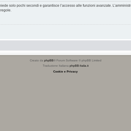
ichiede solo pochi secondi e garantisce l’accesso alle funzioni avanzate. L’amminist
 regole.
Creato da
phpBB
® Forum Software © phpBB Limited
Traduzione Italiana
phpBB-Italia.it
Cookie e Privacy