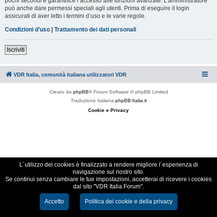
pochi secondi e garantisce l’accesso alle funzioni avanzate. L’amministratore
può anche dare permessi speciali agli utenti. Prima di eseguire il login
assicurati di aver letto i termini d’uso e le varie regole.
Condizioni d’uso
|
Trattamento dei dati personali
Iscriviti
VDR Italia, comunità italiana utilizzatori VDR
Creato da
phpBB
® Forum Software © phpBB Limited
Traduzione Italiana
phpBB-Italia.it
Cookie e Privacy
L´utilizzo dei cookies è finalizzato a rendere migliore l´esperienza di
navigazione sul nostro sito.
Se continui senza cambiare le tue impostazioni, accetterai di ricevere i cookies
dal sito "VDR Italia Forum".
Accetto
Politica dei cookie e della privacy