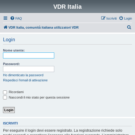
VDR Italia
FAQ
Iscriviti
Login
C
VDR Italia, comunità italiana utilizzatori VDR
e
Login
r
c
Nome utente:
a
Password:
Ho dimenticato la password
Rispedisci l’email di attivazione
Ricordami
Nascondi il mio stato per questa sessione
ISCRIVITI
Per eseguire il login devi essere registrato. La registrazione richiede solo