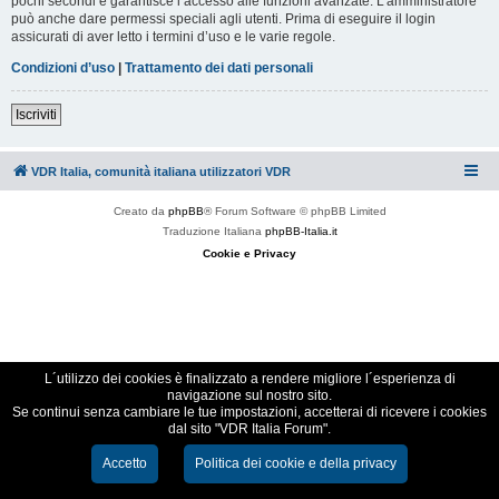
pochi secondi e garantisce l’accesso alle funzioni avanzate. L’amministratore
può anche dare permessi speciali agli utenti. Prima di eseguire il login
assicurati di aver letto i termini d’uso e le varie regole.
Condizioni d’uso
|
Trattamento dei dati personali
Iscriviti
VDR Italia, comunità italiana utilizzatori VDR
Creato da
phpBB
® Forum Software © phpBB Limited
Traduzione Italiana
phpBB-Italia.it
Cookie e Privacy
L´utilizzo dei cookies è finalizzato a rendere migliore l´esperienza di
navigazione sul nostro sito.
Se continui senza cambiare le tue impostazioni, accetterai di ricevere i cookies
dal sito "VDR Italia Forum".
Accetto
Politica dei cookie e della privacy