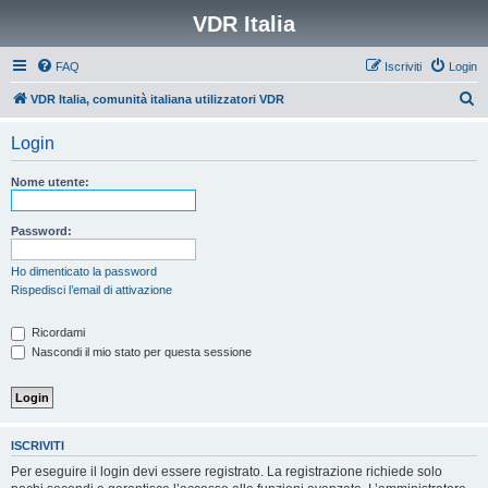
VDR Italia
FAQ
Iscriviti
Login
C
VDR Italia, comunità italiana utilizzatori VDR
e
Login
r
c
Nome utente:
a
Password:
Ho dimenticato la password
Rispedisci l’email di attivazione
Ricordami
Nascondi il mio stato per questa sessione
ISCRIVITI
Per eseguire il login devi essere registrato. La registrazione richiede solo