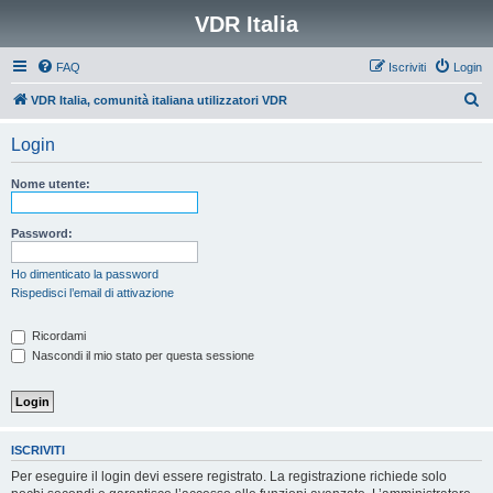
VDR Italia
FAQ
Iscriviti
Login
C
VDR Italia, comunità italiana utilizzatori VDR
e
Login
r
c
Nome utente:
a
Password:
Ho dimenticato la password
Rispedisci l’email di attivazione
Ricordami
Nascondi il mio stato per questa sessione
ISCRIVITI
Per eseguire il login devi essere registrato. La registrazione richiede solo