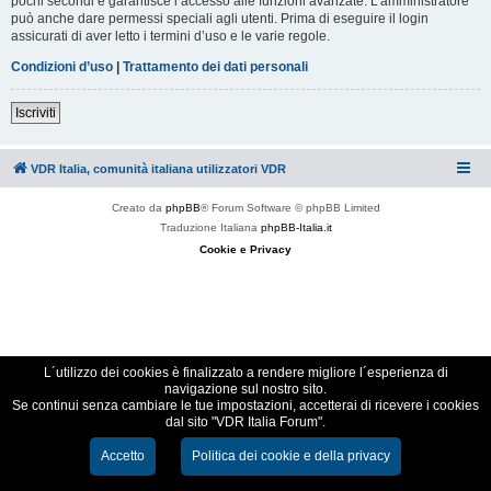
pochi secondi e garantisce l’accesso alle funzioni avanzate. L’amministratore
può anche dare permessi speciali agli utenti. Prima di eseguire il login
assicurati di aver letto i termini d’uso e le varie regole.
Condizioni d’uso
|
Trattamento dei dati personali
Iscriviti
VDR Italia, comunità italiana utilizzatori VDR
Creato da
phpBB
® Forum Software © phpBB Limited
Traduzione Italiana
phpBB-Italia.it
Cookie e Privacy
L´utilizzo dei cookies è finalizzato a rendere migliore l´esperienza di
navigazione sul nostro sito.
Se continui senza cambiare le tue impostazioni, accetterai di ricevere i cookies
dal sito "VDR Italia Forum".
Accetto
Politica dei cookie e della privacy