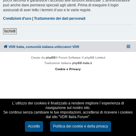
pochi secondi e garantisce l’accesso alle funzioni avanzate. L’amministratore
può anche dare permessi speciali agli utenti. Prima di eseguire il login
assicurati di aver letto i termini d’uso e le varie regole.
Condizioni d’uso
|
Trattamento dei dati personali
Iscriviti
VDR Italia, comunità italiana utilizzatori VDR
Creato da
phpBB
® Forum Software © phpBB Limited
Traduzione Italiana
phpBB-Italia.it
Cookie e Privacy
L´utilizzo dei cookies è finalizzato a rendere migliore l´esperienza di
navigazione sul nostro sito.
Se continui senza cambiare le tue impostazioni, accetterai di ricevere i cookies
dal sito "VDR Italia Forum".
Accetto
Politica dei cookie e della privacy