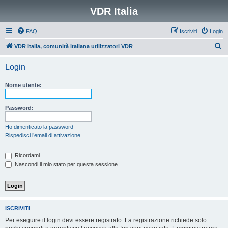
VDR Italia
FAQ
Iscriviti
Login
C
VDR Italia, comunità italiana utilizzatori VDR
e
Login
r
c
Nome utente:
a
Password:
Ho dimenticato la password
Rispedisci l’email di attivazione
Ricordami
Nascondi il mio stato per questa sessione
ISCRIVITI
Per eseguire il login devi essere registrato. La registrazione richiede solo