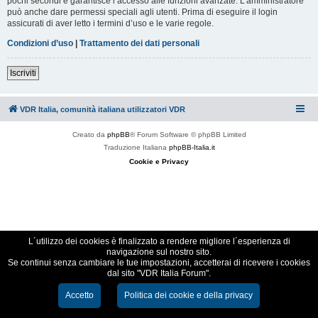
pochi secondi e garantisce l’accesso alle funzioni avanzate. L’amministratore
può anche dare permessi speciali agli utenti. Prima di eseguire il login
assicurati di aver letto i termini d’uso e le varie regole.
Condizioni d’uso
|
Trattamento dei dati personali
Iscriviti
VDR Italia, comunità italiana utilizzatori VDR
Creato da
phpBB
® Forum Software © phpBB Limited
Traduzione Italiana
phpBB-Italia.it
Cookie e Privacy
L´utilizzo dei cookies è finalizzato a rendere migliore l´esperienza di
navigazione sul nostro sito.
Se continui senza cambiare le tue impostazioni, accetterai di ricevere i cookies
dal sito "VDR Italia Forum".
Accetto
Politica dei cookie e della privacy