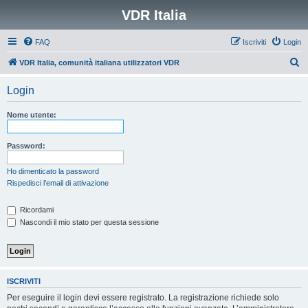
VDR Italia
FAQ
Iscriviti
Login
C
VDR Italia, comunità italiana utilizzatori VDR
e
Login
r
c
Nome utente:
a
Password:
Ho dimenticato la password
Rispedisci l’email di attivazione
Ricordami
Nascondi il mio stato per questa sessione
ISCRIVITI
Per eseguire il login devi essere registrato. La registrazione richiede solo