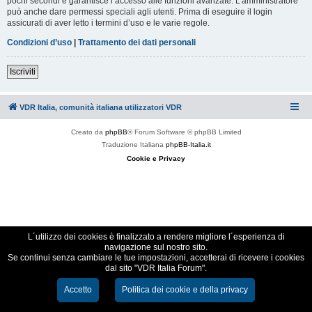
pochi secondi e garantisce l’accesso alle funzioni avanzate. L’amministratore
può anche dare permessi speciali agli utenti. Prima di eseguire il login
assicurati di aver letto i termini d’uso e le varie regole.
Condizioni d’uso
|
Trattamento dei dati personali
Iscriviti
VDR Italia, comunità italiana utilizzatori VDR
Creato da
phpBB
® Forum Software © phpBB Limited
Traduzione Italiana
phpBB-Italia.it
Cookie e Privacy
L´utilizzo dei cookies è finalizzato a rendere migliore l´esperienza di
navigazione sul nostro sito.
Se continui senza cambiare le tue impostazioni, accetterai di ricevere i cookies
dal sito "VDR Italia Forum".
Accetto
Politica dei cookie e della privacy