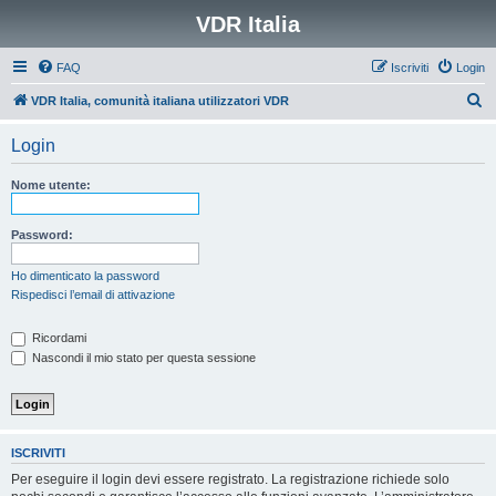
VDR Italia
FAQ
Iscriviti
Login
C
VDR Italia, comunità italiana utilizzatori VDR
e
Login
r
c
Nome utente:
a
Password:
Ho dimenticato la password
Rispedisci l’email di attivazione
Ricordami
Nascondi il mio stato per questa sessione
ISCRIVITI
Per eseguire il login devi essere registrato. La registrazione richiede solo