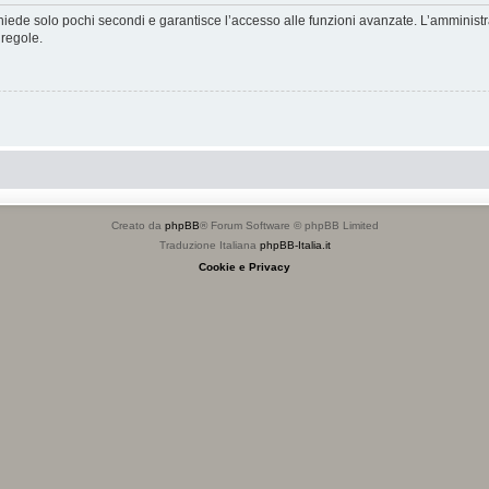
ichiede solo pochi secondi e garantisce l’accesso alle funzioni avanzate. L’amminist
 regole.
Creato da
phpBB
® Forum Software © phpBB Limited
Traduzione Italiana
phpBB-Italia.it
Cookie e Privacy