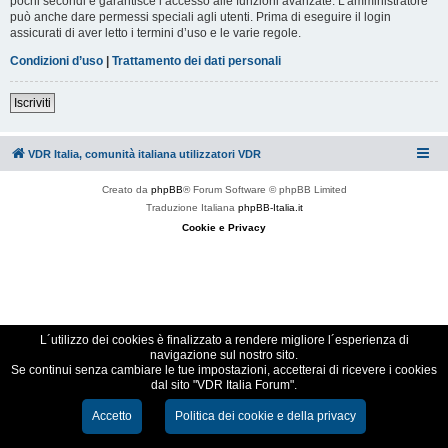
pochi secondi e garantisce l’accesso alle funzioni avanzate. L’amministratore
può anche dare permessi speciali agli utenti. Prima di eseguire il login
assicurati di aver letto i termini d’uso e le varie regole.
Condizioni d’uso
|
Trattamento dei dati personali
Iscriviti
VDR Italia, comunità italiana utilizzatori VDR
Creato da
phpBB
® Forum Software © phpBB Limited
Traduzione Italiana
phpBB-Italia.it
Cookie e Privacy
L´utilizzo dei cookies è finalizzato a rendere migliore l´esperienza di
navigazione sul nostro sito.
Se continui senza cambiare le tue impostazioni, accetterai di ricevere i cookies
dal sito "VDR Italia Forum".
Accetto
Politica dei cookie e della privacy