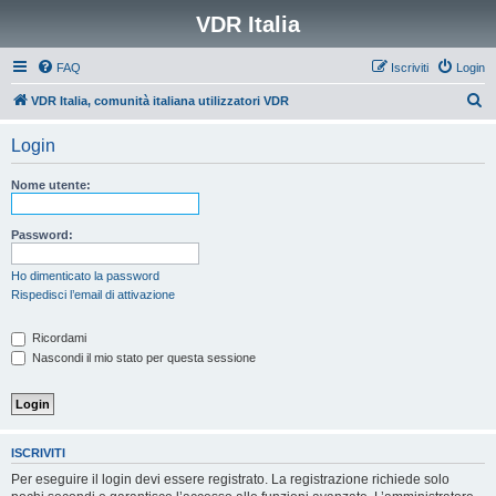
VDR Italia
FAQ
Iscriviti
Login
C
VDR Italia, comunità italiana utilizzatori VDR
e
Login
r
c
Nome utente:
a
Password:
Ho dimenticato la password
Rispedisci l’email di attivazione
Ricordami
Nascondi il mio stato per questa sessione
ISCRIVITI
Per eseguire il login devi essere registrato. La registrazione richiede solo