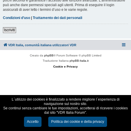
pochi secondi e garantisce l’accesso alle funzioni avanzate. L’amministratore
può anche dare permessi speciali agli utenti. Prima di eseguire il login
assicurati di aver letto i termini d’uso e le varie regole.
Condizioni d’uso
|
Trattamento dei dati personali
Iscriviti
VDR Italia, comunità italiana utilizzatori VDR
Creato da
phpBB
® Forum Software © phpBB Limited
Traduzione Italiana
phpBB-Italia.it
Cookie e Privacy
L´utilizzo dei cookies è finalizzato a rendere migliore l´esperienza di
navigazione sul nostro sito.
Se continui senza cambiare le tue impostazioni, accetterai di ricevere i cookies
dal sito "VDR Italia Forum".
Accetto
Politica dei cookie e della privacy